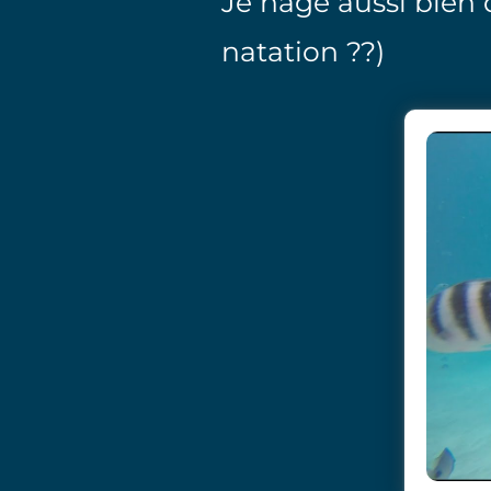
Je nage aussi bien
natation ??)