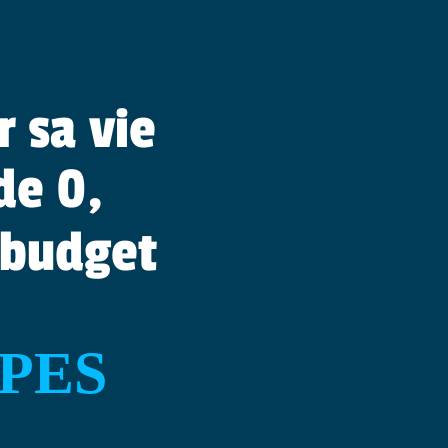
 sa vie
de 0,
budget
PES