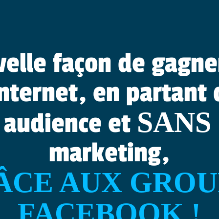
velle façon de gagner
internet, en partant 
SANS
audience et
marketing,
ÂCE AUX GROU
FACEBOOK !